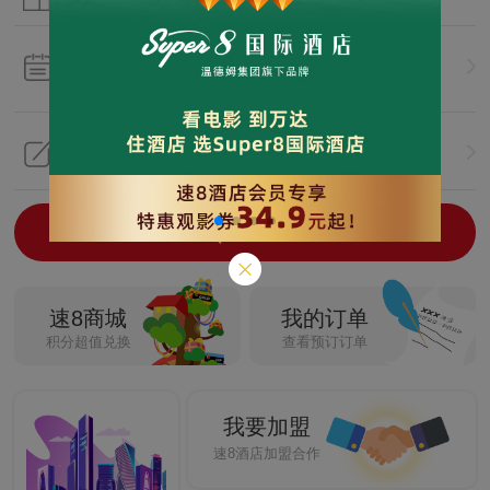
入住
今天
离店
明天
08月10日
08月11日
共1晚
关键词/位置/酒店名称
查询
速8商城
我的订单
积分超值兑换
查看预订订单
我要加盟
速8酒店加盟合作